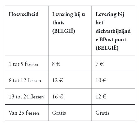
Hoeveelheid
Levering bij u
Levering bij
thuis
het
(BELGIË)
dichtstbijzijnd
e BPost punt
(BELGIË)
1 tot 5 f
8 €
7 €
lessen
6 tot 12 f
12 €
10 €
lessen
13 tot 24 f
16 €
12 €
lessen
Van 25 f
Gratis
Gratis
lessen