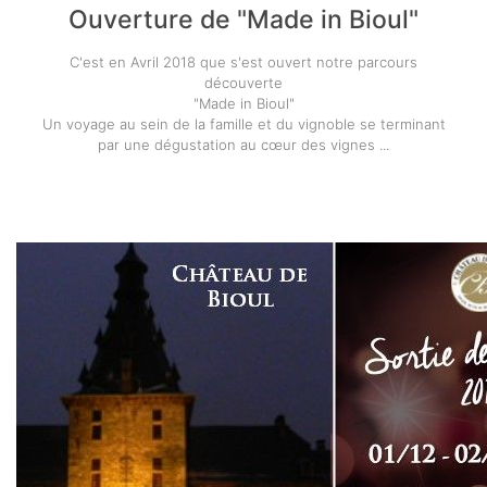
Ouverture de "Made in Bioul"
C'est en Avril 2018 que s'est ouvert notre parcours
déc
ouverte
"Made
in Bioul"
Un voyage au sein de la famille et du vignoble se termin
ant
par une dégustation au cœur des vignes ...