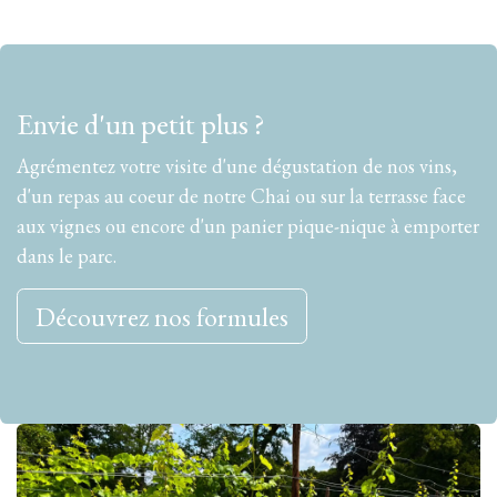
Envie d'un petit plus ?
Agrémentez votre visite d'une dégustation de nos vins,
d'un repas au coeur de notre Chai ou sur la terrasse face
aux vignes ou encore d'un panier pique-nique à emporter
dans le parc.
Découvrez nos formules