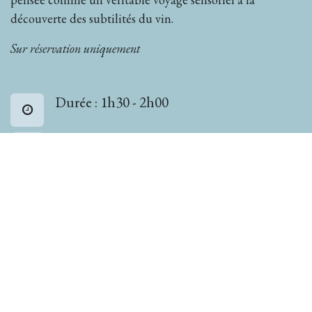
découverte des subtilités du vin.
Sur réservation uniquement
Durée : 1h30 - 2h00
Langues : Françcais - Anglais
Groupe : min 4 pp - max 20 pp
Tarif : 59€/pp
Contactez-nous