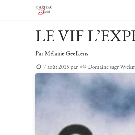
Se rendre au contenu
Le Château
Le Vignoble
Vi
LE VIF L’EXPRE
Par Mélanie Geelkens
Domaine sagr Wyckma
7 août 2015
par