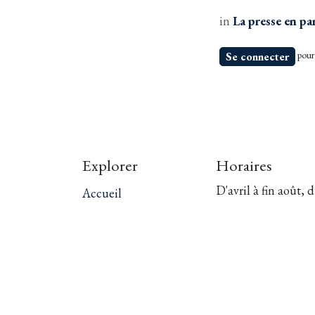
in
La presse en pa
pour 
Se connecter
Explorer
Horaires
D'avril à fin août, 
Accueil
jeudi au dimanche
Notre h
istoire
Septembre, le sam
Expériences
et dimanche
Toute l'année sur
rendez-vous