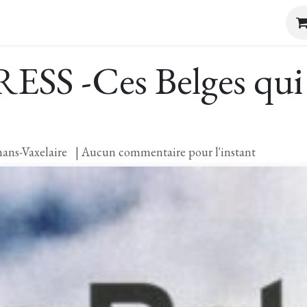
sites & Dégustations
Evénements
E-Boutique
Con
SS -Ces Belges qui o
ns-Vaxelaire
| Aucun commentaire pour l'instant