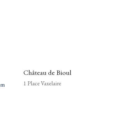
Château de Bioul
1 Place Vaxelaire
om
Bioul 5537
Belgique