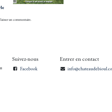
rle
laisser un commentaire.
Suivez-nous
Entrer en contact
du
Facebook
info@chateaudebioul.c
Linkedin
+3
2 71 799.943
edi
Instagram