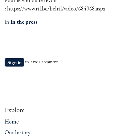
Pour le voir ou le revoir
: https://www.rtl.be/belrtl/video/684968.aspx
in
In the press
to leave a comment
Sign in
Explore
Home
Our history