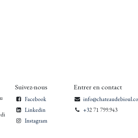
Suivez-nous
Entrer en contact
du
Facebook
info@chateaudebioul.c
Linkedin
+3
2 71 799.943
edi
Instagram