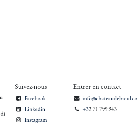
Suivez-nous
Entrer en contact
du
Facebook
info@chateaudebioul.c
Linkedin
+3
2 71 799.943
edi
Instagram