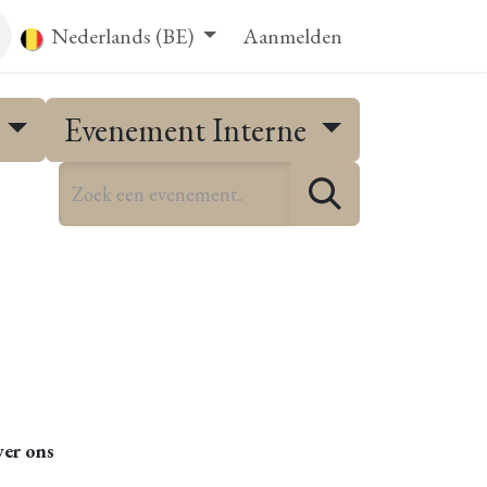
ct
Nederlands (BE)
Aanmelden
Evenement Interne
 à venir
er ons