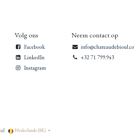
Volg ons
Neem contact op
Facebook
info@chateaudebioul.c
LinkedIn
+3
2 71 799.943
Instagram
ul
Nederlands (BE)