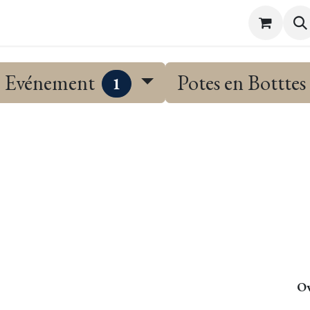
Bezoeken en proeverijen
Evenementen
Shop
Conta
Evénement
Potes en Botttes
1
ez nos événements
Ov