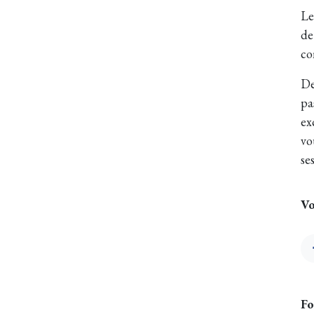
Le
de
co
De
pa
ex
vo
se
Vo
Fo