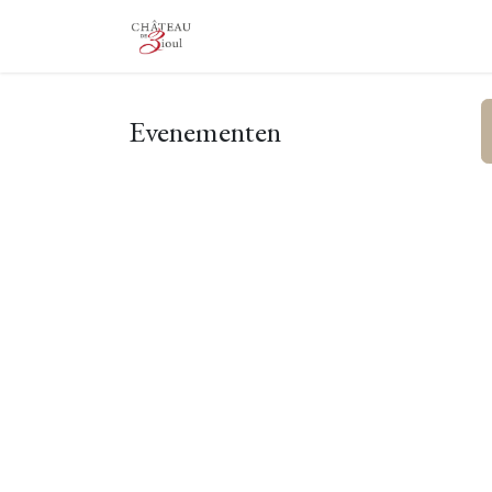
Overslaan naar inhoud
The Castle
De wijnmakerij
Evenementen
Découvr