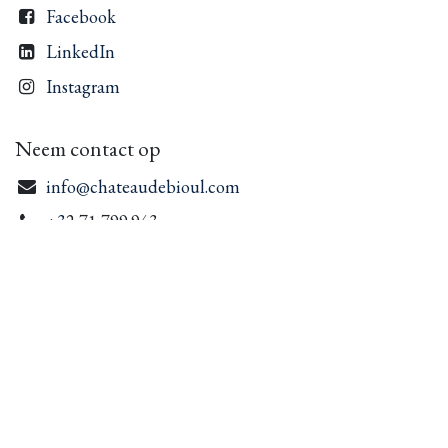
Facebook
LinkedIn
Instagram
Neem contact op
info@chateaudebioul.com
+3
2 71 799.943
Kasteel van Bioul
1 Plaats Vaxelaire
Bioul 5537
België