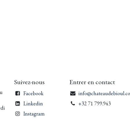
Suivez-nous
Entrer en contact
du
Facebook
info@chateaudebioul.c
Linkedin
+3
2 71 799.943
edi
Instagram